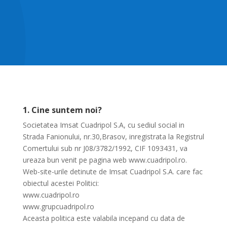
1. Cine suntem noi?
Societatea Imsat Cuadripol S.A, cu sediul social in
Strada Fanionului, nr.30,Brasov, inregistrata la Registrul
Comertului sub nr J08/3782/1992, CIF 1093431, va
ureaza bun venit pe pagina web www.cuadripol.ro.
Web-site-urile detinute de Imsat Cuadripol S.A. care fac
obiectul acestei Politici:
www.cuadripol.ro
www.grupcuadripol.ro
Aceasta politica este valabila incepand cu data de