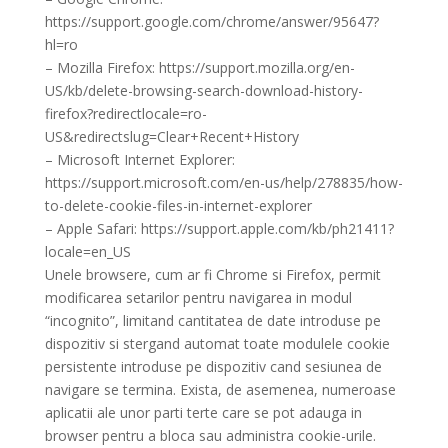
https://support.google.com/chrome/answer/95647?
hl=ro
– Mozilla Firefox: https://support.mozilla.org/en-
US/kb/delete-browsing-search-download-history-
firefox?redirectlocale=ro-
US&redirectslug=Clear+Recent+History
– Microsoft Internet Explorer:
https://support.microsoft.com/en-us/help/278835/how-
to-delete-cookie-files-in-internet-explorer
– Apple Safari: https://support.apple.com/kb/ph21411?
locale=en_US
Unele browsere, cum ar fi Chrome si Firefox, permit
modificarea setarilor pentru navigarea in modul
“incognito”, limitand cantitatea de date introduse pe
dispozitiv si stergand automat toate modulele cookie
persistente introduse pe dispozitiv cand sesiunea de
navigare se termina. Exista, de asemenea, numeroase
aplicatii ale unor parti terte care se pot adauga in
browser pentru a bloca sau administra cookie-urile.