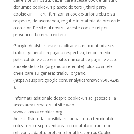
catre site-ul nostru, caz in care aceste cookie-uri sunt
denumite cookie-uri plasate de terti („third party
cookie-uri”). Tertii furnizori ai cookie-urilor trebuie sa
respecte, de asemenea, regulile in materie de protectie
a datelor. Pe site-ul nostru, aceste cookie-uri pot
proveni de la urmatorii terti:
Google Analytics: este o aplicatie care monitorizeaza
traficul general din pagina respectiva, timpul mediu
petrecut de vizitatori in site, numarul de pagini vizitate,
sursele de trafic (organic si referinte), plus cuvintele
cheie care au generat traficul organic.
(https://support.google.com/analytics/answer/6004245
).
Informatii aditionale despre cookie-uri se gasesc si la
accesarea urmatorului site web
www.allaboutcookies.org
Aceste fisiere fac posibila recunoasterea terminalului
utilizatorului si prezentarea continutului intrun mod
relevant, adaptat preferintelor utilizatorului. Cookie-