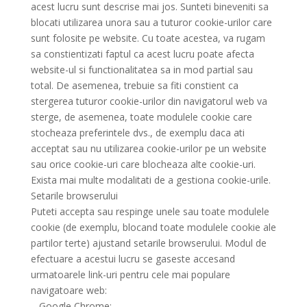
acest lucru sunt descrise mai jos. Sunteti bineveniti sa
blocati utilizarea unora sau a tuturor cookie-urilor care
sunt folosite pe website. Cu toate acestea, va rugam
sa constientizati faptul ca acest lucru poate afecta
website-ul si functionalitatea sa in mod partial sau
total. De asemenea, trebuie sa fiti constient ca
stergerea tuturor cookie-urilor din navigatorul web va
sterge, de asemenea, toate modulele cookie care
stocheaza preferintele dvs., de exemplu daca ati
acceptat sau nu utilizarea cookie-urilor pe un website
sau orice cookie-uri care blocheaza alte cookie-uri.
Exista mai multe modalitati de a gestiona cookie-urile.
Setarile browserului
Puteti accepta sau respinge unele sau toate modulele
cookie (de exemplu, blocand toate modulele cookie ale
partilor terte) ajustand setarile browserului. Modul de
efectuare a acestui lucru se gaseste accesand
urmatoarele link-uri pentru cele mai populare
navigatoare web:
– Google Chrome: