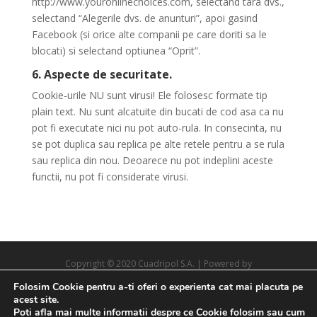
http://www.youronlinechoices.com, selectand tara dvs.,
selectand “Alegerile dvs. de anunturi”, apoi gasind
Facebook (si orice alte companii pe care doriti sa le
blocati) si selectand optiunea “Oprit”.
6. Aspecte de securitate.
Cookie-urile NU sunt virusi! Ele folosesc formate tip
plain text. Nu sunt alcatuite din bucati de cod asa ca nu
pot fi executate nici nu pot auto-rula. In consecinta, nu
se pot duplica sau replica pe alte retele pentru a se rula
sau replica din nou. Deoarece nu pot indeplini aceste
functii, nu pot fi considerate virusi.
Copyright © 2020 Cuadripol S.A. | Powered by
creativedesigns
Folosim Cookie pentru a-ti oferi o experienta cat mai placuta pe
acest site.
Poti afla mai multe informatii despre ce Cookie folosim sau cum