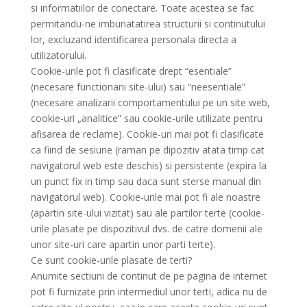
si informatiilor de conectare. Toate acestea se fac
permitandu-ne imbunatatirea structurii si continutului
lor, excluzand identificarea personala directa a
utilizatorului.
Cookie-urile pot fi clasificate drept “esentiale”
(necesare functionarii site-ului) sau “neesentiale”
(necesare analizarii comportamentului pe un site web,
cookie-uri „analitice” sau cookie-urile utilizate pentru
afisarea de reclame). Cookie-uri mai pot fi clasificate
ca fiind de sesiune (raman pe dipozitiv atata timp cat
navigatorul web este deschis) si persistente (expira la
un punct fix in timp sau daca sunt sterse manual din
navigatorul web). Cookie-urile mai pot fi ale noastre
(apartin site-ului vizitat) sau ale partilor terte (cookie-
urile plasate pe dispozitivul dvs. de catre domenii ale
unor site-uri care apartin unor parti terte).
Ce sunt cookie-urile plasate de terti?
Anumite sectiuni de continut de pe pagina de internet
pot fi furnizate prin intermediul unor terti, adica nu de